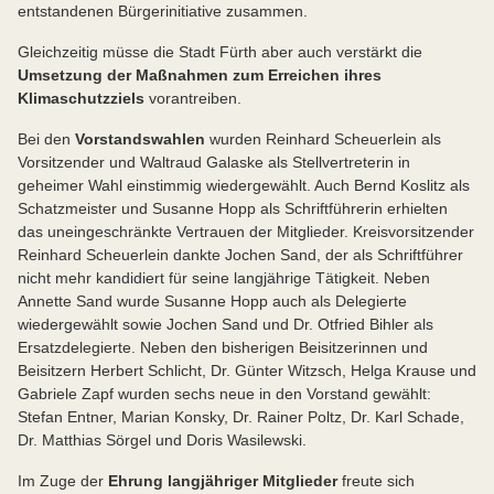
entstandenen Bürgerinitiative zusammen.
Gleichzeitig müsse die Stadt Fürth aber auch verstärkt die
Umsetzung der Maßnahmen zum Erreichen ihres
Klimaschutzziels
vorantreiben.
Bei den
Vorstandswahlen
wurden Reinhard Scheuerlein als
Vorsitzender und Waltraud Galaske als Stellvertreterin in
geheimer Wahl einstimmig wiedergewählt. Auch Bernd Koslitz als
Schatzmeister und Susanne Hopp als Schriftführerin erhielten
das uneingeschränkte Vertrauen der Mitglieder. Kreisvorsitzender
Reinhard Scheuerlein dankte Jochen Sand, der als Schriftführer
nicht mehr kandidiert für seine langjährige Tätigkeit. Neben
Annette Sand wurde Susanne Hopp auch als Delegierte
wiedergewählt sowie Jochen Sand und Dr. Otfried Bihler als
Ersatzdelegierte. Neben den bisherigen Beisitzerinnen und
Beisitzern Herbert Schlicht, Dr. Günter Witzsch, Helga Krause und
Gabriele Zapf wurden sechs neue in den Vorstand gewählt:
Stefan Entner, Marian Konsky, Dr. Rainer Poltz, Dr. Karl Schade,
Dr. Matthias Sörgel und Doris Wasilewski.
Im Zuge der
Ehrung langjähriger Mitglieder
freute sich